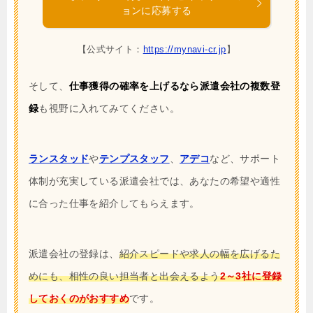
ョンに応募する
【公式サイト：
https://mynavi-cr.jp
】
そして、
仕事獲得の確率を上げるなら派遣会社の複数登
録
も視野に入れてみてください。
ランスタッド
や
テンプスタッフ
、
アデコ
など、サポート
体制が充実している派遣会社では、あなたの希望や適性
に合った仕事を紹介してもらえます。
派遣会社の登録は、
紹介スピードや求人の幅を広げるた
めにも、相性の良い担当者と出会えるよう
2～3社に登録
しておくのがおすすめ
です。