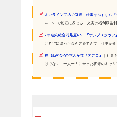
オンライン完結で気軽に仕事を探すなら
『
をLINEで気軽に探せる！充実の福利厚
7年連続総合満足度No.1
『テンプスタッフ
ど希望に沿った働き方をできて、仕事紹介
在宅勤務OKの求人多数
『アデコ』
｜社員
けでなく、一人一人に合った将来のキャリ