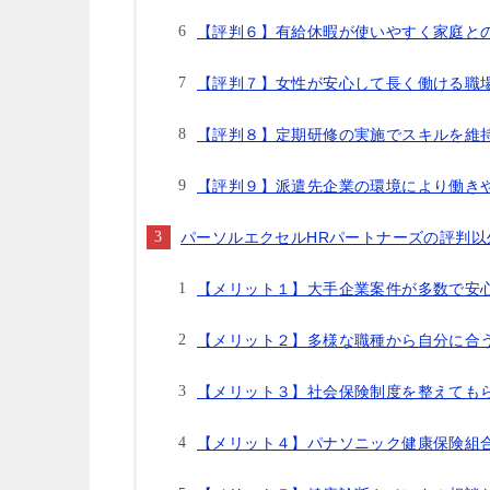
【評判６】有給休暇が使いやすく家庭と
【評判７】女性が安心して長く働ける職
【評判８】定期研修の実施でスキルを維
【評判９】派遣先企業の環境により働き
パーソルエクセルHRパートナーズの評判
【メリット１】大手企業案件が多数で安
【メリット２】多様な職種から自分に合
【メリット３】社会保険制度を整えても
【メリット４】パナソニック健康保険組