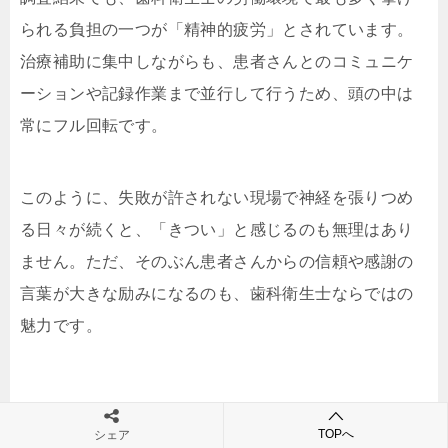
られる負担の一つが「精神的疲労」とされています。
治療補助に集中しながらも、患者さんとのコミュニケ
ーションや記録作業まで並行して行うため、頭の中は
常にフル回転です。
このように、失敗が許されない現場で神経を張りつめ
る日々が続くと、「きつい」と感じるのも無理はあり
ません。ただ、そのぶん患者さんからの信頼や感謝の
言葉が大きな励みになるのも、歯科衛生士ならではの
魅力です。
【理由３】患者さんの不安や痛みに気を配り心が
TOPへ
シェア