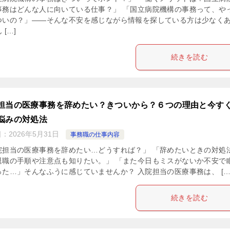
事務はどんな人に向いている仕事？」 「国立病院機構の事務って、や
ついの？」——そんな不安を感じながら情報を探している方は少なく
 […]
続きを読む
担当の医療事務を辞めたい？きついから？６つの理由と今す
悩みの対処法
日：
2026年5月31日
事務職の仕事内容
院担当の医療事務を辞めたい…どうすれば？」 「辞めたいときの対処
退職の手順や注意点も知りたい。」 「また今日もミスがないか不安で
った…」そんなふうに感じていませんか？ 入院担当の医療事務は、 […
続きを読む