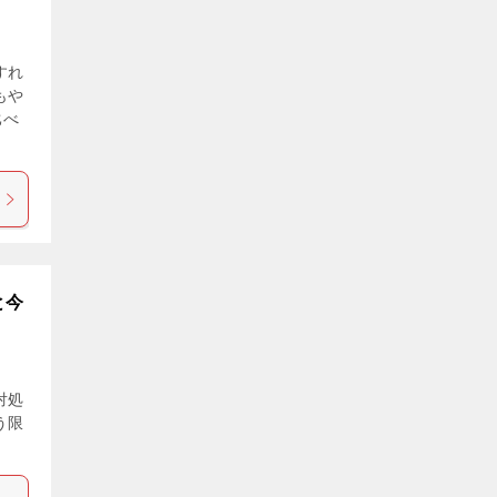
すれ
もや
比べ
と今
対処
う限