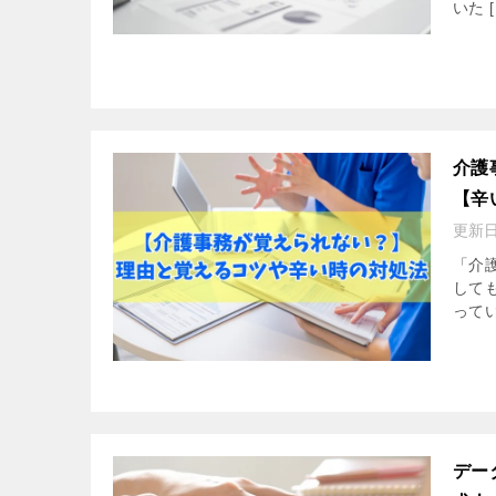
いた [
介護
【辛
更新
「介
して
って
デー