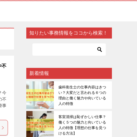
知りたい事務情報をココから検索！
や不
新着情報
歯科衛生士の仕事内容はきつ
？今
い？大変だと言われる６つの
理由と働く魅力や向いている
の不
人の特徴
療事
客室清掃は恥ずかしい仕事？
働く５つの魅力と向いている
人の特徴【理想の仕事を見つ
ける方法】