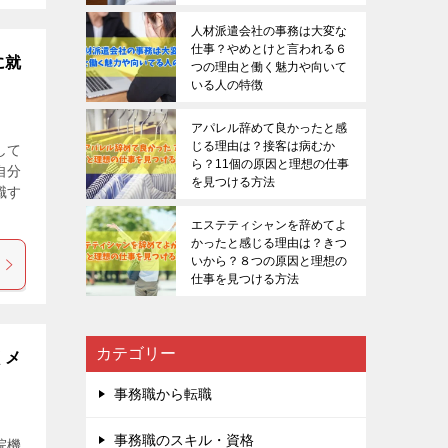
人材派遣会社の事務は大変な
仕事？やめとけと言われる６
に就
つの理由と働く魅力や向いて
いる人の特徴
アパレル辞めて良かったと感
じる理由は？接客は病むか
して
ら？11個の原因と理想の仕事
自分
を見つける方法
職す
エステティシャンを辞めてよ
かったと感じる理由は？きつ
いから？８つの原因と理想の
仕事を見つける方法
カテゴリー
くメ
事務職から転職
事務職のスキル・資格
院機