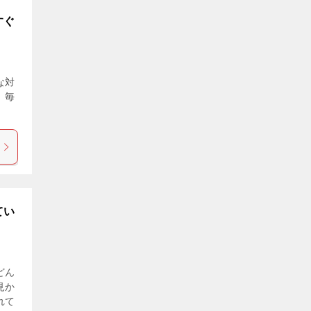
すぐ
な対
、毎
てい
どん
見か
れて