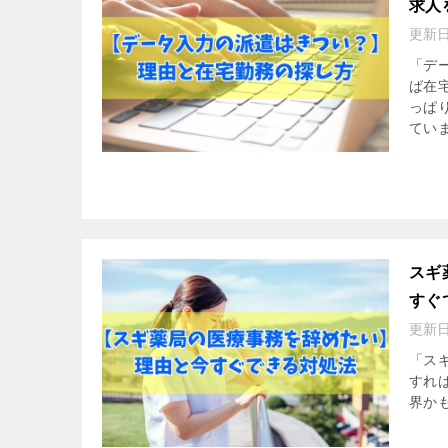
求人
更新
「デ
ば在
っぱ
ていま
スギ
すぐ
更新
「ス
すれ
界か