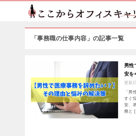
「事務職の仕事内容」の記事一覧
男性
安を
更新
「男
すぐ
安、
務と [