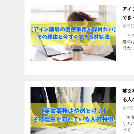
アイ
でき
更新
「ア
処法
日カ
英文
る人
更新
「英
な人
けて