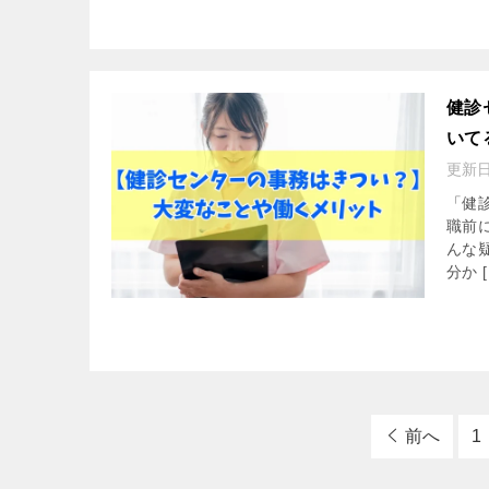
健診
いて
更新
「健
職前
んな
分か [
前へ
1