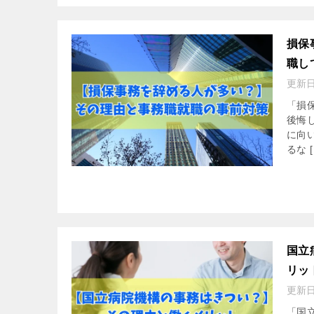
損保
職し
更新
「損
後悔
に向
るな [
国立
リッ
更新
「国