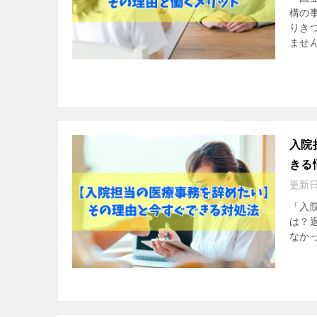
構の
りき
ません
入院
きる
更新
「入
は？
なか