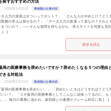
を探すおすすめの方法
日：
2026年5月31日
事務職の仕事内容
ータ入力の派遣はきついってホント？」 「どんな人がやめとけ？どう
宅勤務の求人は探せるの？」 「データ入力の派遣って楽なの？それと
りきついの？」——そんな疑問を持ちながら、求人サイトを何度も見
 […]
続きを読む
薬局の医療事務を辞めたいですか？辞めたくなる５つの理由
できる対処法
日：
2026年5月31日
事務職の仕事内容
ギ薬局の医療事務を辞めたい…」 「辞めたいときはどうすれば？どう
ばいい？」 「スギ薬局の医療事務としてこんなに頑張ってるのに、も
も…」 毎日の業務に追われ、薬剤師との連携やクレーム対応に気 […]