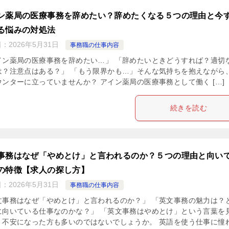
ン薬局の医療事務を辞めたい？辞めたくなる５つの理由と今
る悩みの対処法
日：
2026年5月31日
事務職の仕事内容
イン薬局の医療事務を辞めたい…」 「辞めたいときどうすれば？適切
は？注意点はある？」 「もう限界かも…」そんな気持ちを抱えながら
ウンターに立っていませんか？ アイン薬局の医療事務として働く […]
続きを読む
事務はなぜ「やめとけ」と言われるのか？５つの理由と向い
の特徴【求人の探し方】
日：
2026年5月31日
事務職の仕事内容
文事務はなぜ「やめとけ」と言われるのか？」 「英文事務の魅力は？
に向いている仕事なのかな？」 「英文事務はやめとけ」という言葉を
、不安になった方も多いのではないでしょうか。 英語を使う仕事に憧