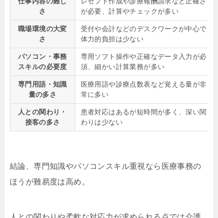
仕事内容の難し
レセプト作成や診療報酬請求など正確さ
さ
が必要、計算やチェックが多い
職場環境の大変
受付や会計などのデスクワークが中心で
さ
体力的負担は少ない
パソコン・事務
専用ソフト操作や正確なデータ入力が必
スキルの必要度
須、細かい計算業務が多い
専門用語・知識
医療用語や診療点数表など覚える量が非
量の多さ
常に多い
人との関わり・
患者対応はあるが短時間が多く、深い関
接客の多さ
わりは少ない
結論、専門知識やパソコンスキル重視なら医療事務の
ほうが難易度は高め。
人との関わりや柔軟な対応力が求められる点では介護