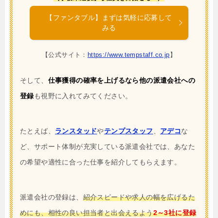
【ファンタブル】まずは気軽に応募して
みる
【公式サイト：
https://www.tempstaff.co.jp
】
そして、
仕事獲得の確率を上げるなら他の派遣会社への
登録
も視野に入れてみてください。
たとえば、
ランスタッド
や
テンプスタッフ
、
アデコ
な
ど、サポート体制が充実している派遣会社では、あなた
の希望や適性に合った仕事を紹介してもらえます。
派遣会社の登録は、
紹介スピードや求人の幅を広げるた
めにも、相性の良い担当者と出会えるよう
2～3社に登録