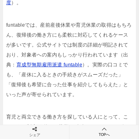
度
）。
funtableでは、産前産後休業や育児休業の取得はもちろ
ん、復帰後の働き方にも柔軟に対応してくれるケース
が多いです。公式サイトでは制度の詳細が明記されて
おり、対象者への案内もしっかり行われています（出
典：
育成型無期雇用派遣 funtable
）。実際の口コミで
も、「産休に入るときの手続きがスムーズだった」
「復帰後も希望に合った仕事を紹介してもらえた」と
いった声が寄せられています。
育児と両立できる働き方を探している人にとって、こ
のような制度が“使える状態”で存在していることは何よ
TOPへ
シェア
りの支えになります。無理なく続けられる環境がある