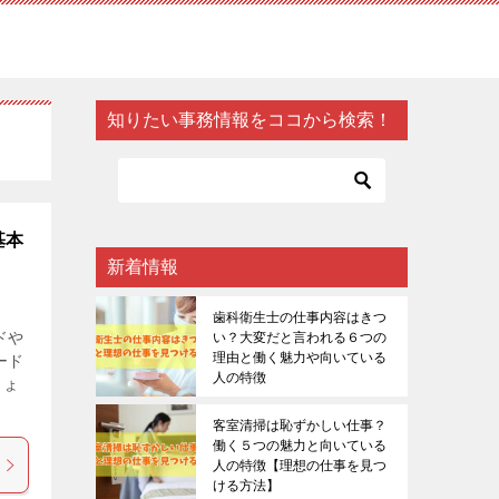
知りたい事務情報をココから検索！
基本
新着情報
歯科衛生士の仕事内容はきつ
ドや
い？大変だと言われる６つの
理由と働く魅力や向いている
ード
人の特徴
しょ
客室清掃は恥ずかしい仕事？
働く５つの魅力と向いている
人の特徴【理想の仕事を見つ
ける方法】