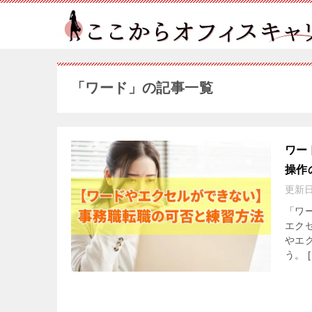
「ワード」の記事一覧
ワー
操作
更新
「ワ
エク
やエ
う。 [