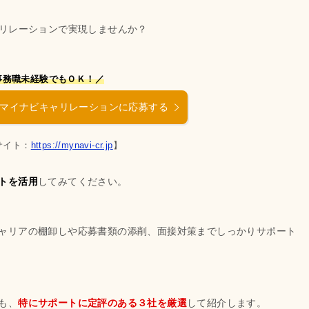
リレーションで実現しませんか？
事務職未経験でもＯＫ！／
マイナビキャリレーションに応募する
サイト：
https://mynavi-cr.jp
】
トを活用
してみてください。
ャリアの棚卸しや応募書類の添削、面接対策までしっかりサポート
も、
特にサポートに定評のある３社を厳選
して紹介します。