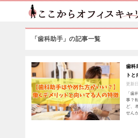
「歯科助手」の記事一覧
歯科
トと
更新
「歯
事？
ど、
せんか