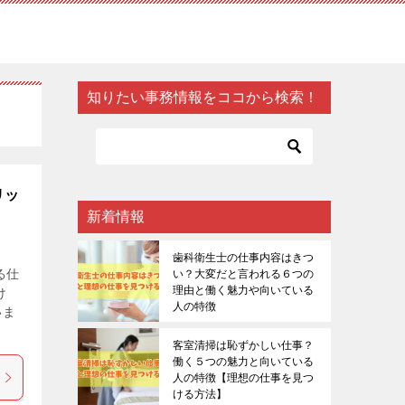
知りたい事務情報をココから検索！
リッ
新着情報
歯科衛生士の仕事内容はきつ
る仕
い？大変だと言われる６つの
理由と働く魅力や向いている
け
人の特徴
いま
客室清掃は恥ずかしい仕事？
働く５つの魅力と向いている
人の特徴【理想の仕事を見つ
ける方法】