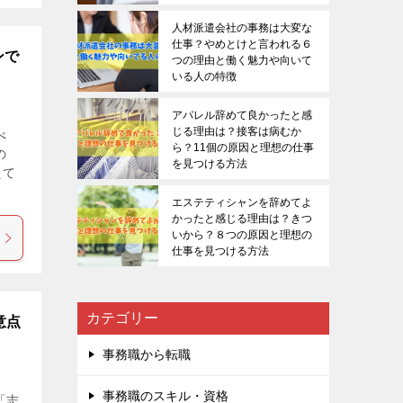
人材派遣会社の事務は大変な
仕事？やめとけと言われる６
ンで
つの理由と働く魅力や向いて
いる人の特徴
アパレル辞めて良かったと感
じる理由は？接客は病むか
べ
ら？11個の原因と理想の仕事
の
を見つける方法
えて
エステティシャンを辞めてよ
かったと感じる理由は？きつ
いから？８つの原因と理想の
仕事を見つける方法
カテゴリー
意点
事務職から転職
事務職のスキル・資格
「志