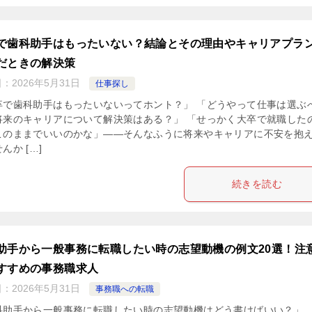
で歯科助手はもったいない？結論とその理由やキャリアプラ
だときの解決策
日：
2026年5月31日
仕事探し
卒で歯科助手はもったいないってホント？」 「どうやって仕事は選ぶ
将来のキャリアについて解決策はある？」 「せっかく大卒で就職した
このままでいいのかな」——そんなふうに将来やキャリアに不安を抱
んか […]
続きを読む
助手から一般事務に転職したい時の志望動機の例文20選！注
すすめの事務職求人
日：
2026年5月31日
事務職への転職
科助手から一般事務に転職したい時の志望動機はどう書けばいい？」 