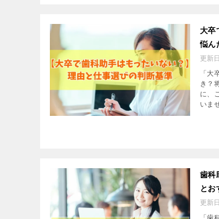
大卒
悩ん
更新
「大
き？
に、
いませ
歯科
とお
更新
「歯