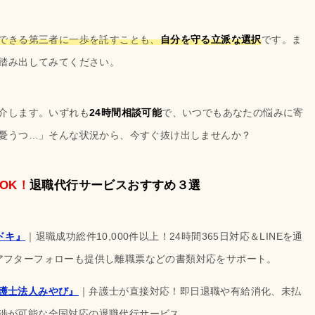
できる第三者に一歩を託すことも、
自分を守る立派な選択
です。ま
踏み出してみてください。
介します。いずれも
24時間相談可能
で、いつでもあなたの悩みに寄
憂うつ…」そんな状況から、今すぐ抜け出しませんか？
OK！
退職代行サービスおすすめ３選
ドキ』
｜退職成功総件10,000件以上！24時間365日対応＆LINEを通
アフターフォローも提供し離職票などの書類対応をサポート。
護士法人みやび』
｜弁護士が直接対応！即日退職や有給消化、未払
渉が可能な全国対応の退職代行サービス。